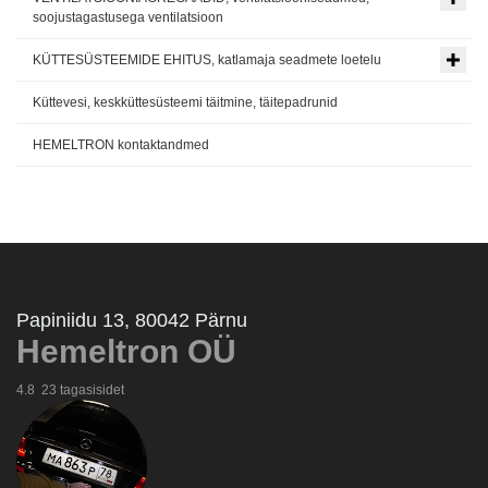
soojustagastusega ventilatsioon
KÜTTESÜSTEEMIDE EHITUS, katlamaja seadmete loetelu
Küttevesi, keskküttesüsteemi täitmine, täitepadrunid
HEMELTRON kontaktandmed
Papiniidu 13, 80042 Pärnu
Hemeltron OÜ
4.8
23 tagasisidet