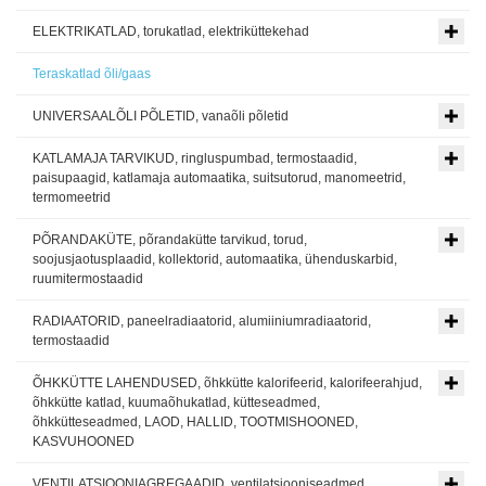
ELEKTRIKATLAD, torukatlad, elektriküttekehad
Teraskatlad õli/gaas
UNIVERSAALÕLI PÕLETID, vanaõli põletid
KATLAMAJA TARVIKUD, ringluspumbad, termostaadid,
paisupaagid, katlamaja automaatika, suitsutorud, manomeetrid,
termomeetrid
PÕRANDAKÜTE, põrandakütte tarvikud, torud,
soojusjaotusplaadid, kollektorid, automaatika, ühenduskarbid,
ruumitermostaadid
RADIAATORID, paneelradiaatorid, alumiiniumradiaatorid,
termostaadid
ÕHKKÜTTE LAHENDUSED, õhkkütte kalorifeerid, kalorifeerahjud,
õhkkütte katlad, kuumaõhukatlad, kütteseadmed,
õhkkütteseadmed, LAOD, HALLID, TOOTMISHOONED,
KASVUHOONED
VENTILATSIOONIAGREGAADID, ventilatsiooniseadmed,