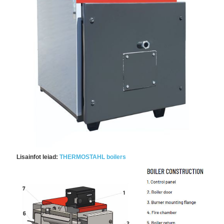
Lisainfot leiad:
THERMOSTAHL boilers