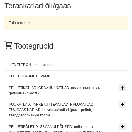
Teraskatlad õli/gaas
Tulemusi pole
Tootegrupid
HEMELTRON kontaktandmed
KÜTTESEADMETE VALIK
PELLETIKATLAD, GRAANULKATLAD, пеллетные котлы,
гранульные котлы
PUUKATLAD, TAHKEKÜTTEKATLAD, HALUKATLAD,
PUUGAASIKATLAD, universaalkatlad (puu + pellet),
твердотопливные котлы
PELLETIPÕLETID, GRAANULPÕLETID, pelletimahutid,